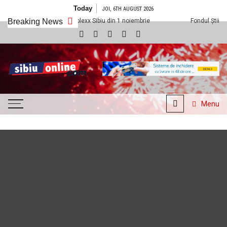
Skip to content
Today
JOI, 6TH AUGUST 2026
em la Cineplexx Sibiu din 1 noiembrie
Breaking News
Fondul Științescu revine cu edi
SibiuOnline.com
… locatii si evenimente din
Sibiu!!!
Menu