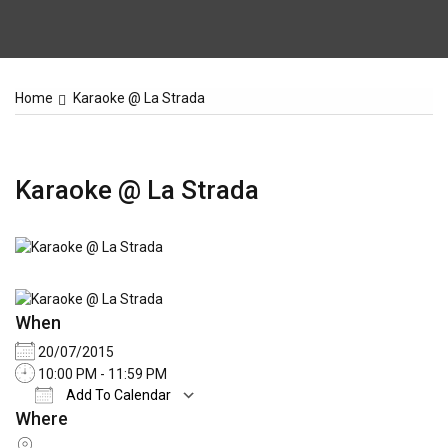
Home
Karaoke @ La Strada
Karaoke @ La Strada
When
20/07/2015
10:00 PM - 11:59 PM
Add To Calendar
Where
Download ICS
Google Calendar
iCale