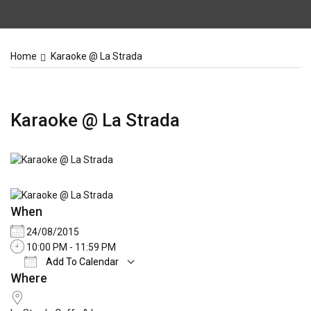
Home
Karaoke @ La Strada
Karaoke @ La Strada
When
24/08/2015
10:00 PM - 11:59 PM
Add To Calendar
Where
Download ICS
Google Calendar
iCale