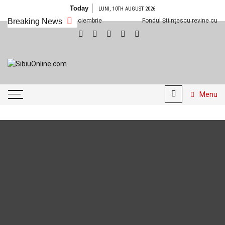
Skip
Today
LUNI, 10TH AUGUST 2026
to
Cineplexx Sibiu din 1 noiembrie
Breaking News
Fondul Științescu revine cu ediția a 
content
SibiuOnline.com
… locatii si evenimente din
Sibiu!!!
Menu