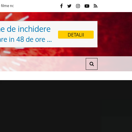
Cineplexx Sibiu din 1 noiembrie
Fondul Științescu revine cu ediția a 7