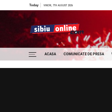
Skip
Today
Ce filme 
VINERI, 7TH AUGUST 2026
to
content
Sibiu
… locatii si evenimente din Sibiu!!!
ACASA
COMUNICATE DE PRESA