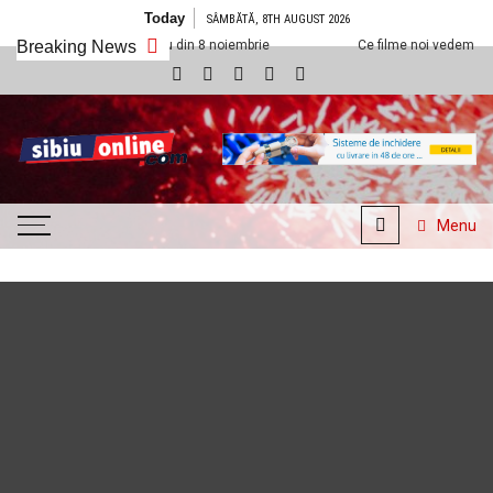
Skip to content
Today
SÂMBĂTĂ, 8TH AUGUST 2026
ineplexx Sibiu din 8 noiembrie
Breaking News
Ce filme noi vedem la Cineplexx Sibiu
SibiuOnline.com
… locatii si evenimente din
Sibiu!!!
Menu