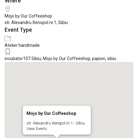
Where
Download ICS
Google Calendar
iCale
Mojo by Our Coffeeshop
str. Alexandru Xenopol nr.1, Sibiu
Event Type
Atelier handmade
incubator107 Sibiu
,
Mojo by Our Coffeeshop
,
papion
,
sibiu
Mojo by Our Coffeeshop
str. Alexandru Xenopol nr.1 - Sibiu
View Events