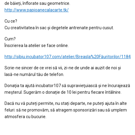
de băieți, înflorate sau geometrice.
http://
www.papioanecalacarte.tk/
Cu ce?
Cu creativitatea în sac și degetele antrenate pentru cusut.
Cum?
Înscrierea la atelier se face online.
http://
sibiu.incubator107.com/
atelier/
Breasla%20Făuritorilor/1184
Scrie-ne sincer de ce vrei să vii, zi-ne de unde ai auzit de noi și
lasă-ne numărul tău de telefon.
Donaţia ta ajută incubator107 să supravieţuiască și ne încurajează
meşterul. Sugerăm o donație de 10 lei pentru fiecare întâlnire.
Dacă nu vă puteți permite, nu stați departe, ne puteți ajuta în alte
feluri: să ne promovăm, să atragem sponsorizări sau să umplem
atmosfera cu bucurie.