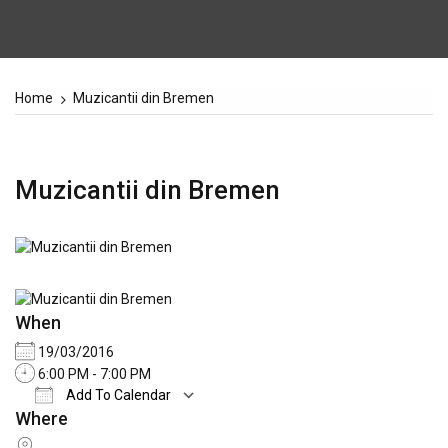
Home
Muzicantii din Bremen
Muzicantii din Bremen
When
19/03/2016
6:00 PM - 7:00 PM
Add To Calendar
Where
Download ICS
Google Calendar
iCale