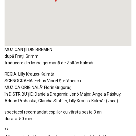
MUZICANŢII DIN BREMEN
după Fraţii Grimm
traducere din limba germană de Zoltán Kalmár
REGIA: Lilly Krauss-Kalmár
SCENOGRAFIA: Febus Viorel Ştefănescu
MUZICA ORIGINALĂ: Florin Grigoraş
în DISTRIBUŢIE: Daniela Dragomir, Jenö Major, Angela Páskuy,
Adrian Prohaska, Claudia Stühler, Lilly Krauss-Kalmár (voce)
spectacol recomandat copiilor cu vârsta peste 3 ani
durata: 50 min.
**