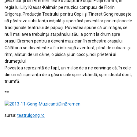
„Muzicanţii din Bremen” este o adaptare după Frații Grimm, în
regia lui Lilly Krauss-Kalmár, pe muzică compusă de Florin
Grigoraş. Producția Teatrului pentru Copii şi Tineret Gong reuşeşte
să păstreze substanţa iniţială şi specifică poveştilor prin mijloacele
tradiţionale teatrului de păpuşi. Povestea spune că un măgar, ce
nu îi mai avea trebuinţă stăpânului său, a pornit la drum spre
oraşul Bremen pentru a deveni muzician în orchestra oraşului.
Călătoria se dovedeşte a fi o întreagă aventură, plină de culoare şi
ritm, alături de un câine, o pisică şi un cocoş, noii prieteni ai
drumeţului.
Povestea reprezintă de fapt, un mijloc de a ne convinge că, în cele
din urmă, speranța de a găsi o cale spre izbândă, spre idealul dorit,
triumfă.
**
sursa:
teatrulgong.ro