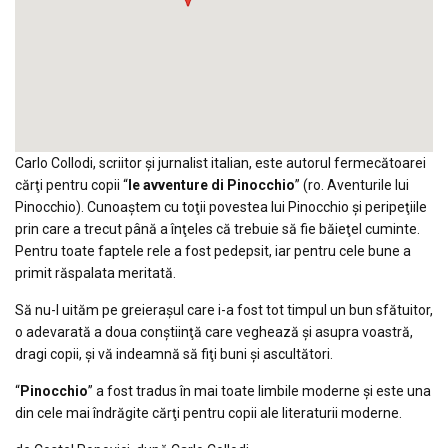
Carlo Collodi, scriitor şi jurnalist italian, este autorul fermecătoarei
cărţi pentru copii “
le avventure di Pinocchio
” (ro. Aventurile lui
Pinocchio). Cunoaştem cu toţii povestea lui Pinocchio şi peripeţiile
prin care a trecut până a înţeles că trebuie să fie băieţel cuminte.
Pentru toate faptele rele a fost pedepsit, iar pentru cele bune a
primit răspalata meritată.
Să nu-l uităm pe greieraşul care i-a fost tot timpul un bun sfătuitor,
o adevarată a doua conştiinţă care veghează şi asupra voastră,
dragi copii, şi vă indeamnă să fiţi buni şi ascultători.
“
Pinocchio
” a fost tradus în mai toate limbile moderne şi este una
din cele mai îndrăgite cărţi pentru copii ale literaturii moderne.