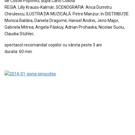
de Costel Popovici, după Carlo Collodi
REGIA: Lilly Krauss-Kalmár; SCENOGRAFIA: Anca Dumitru
Chirulescu; ILUSTRAŢIA MUZICALĂ: Petre Manzur; în DISTRIBUŢIE:
Monica Baldea, Daniela Dragomir, Hansel Andrei, Jenö Major,
Gabriela Mitrea, Angela Páskuy, Adrian Prohaska, Nicolae Suciu,
Claudia Stühler;
spectacol recomandat copiilor cu vârsta peste 3 ani
durata: 60 min.