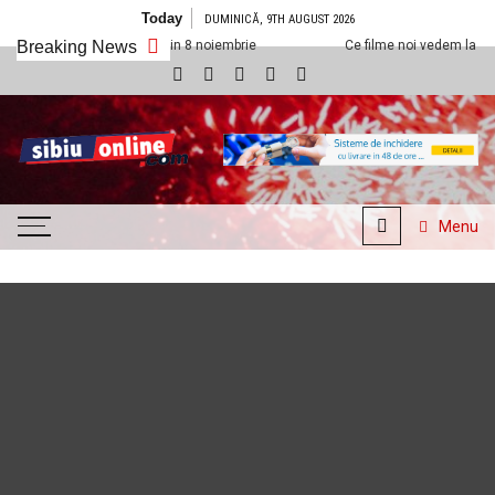
Skip to content
Today
DUMINICĂ, 9TH AUGUST 2026
exx Sibiu din 8 noiembrie
Breaking News
Ce filme noi vedem la Cineplexx Sibiu din
SibiuOnline.com
… locatii si evenimente din
Sibiu!!!
Menu