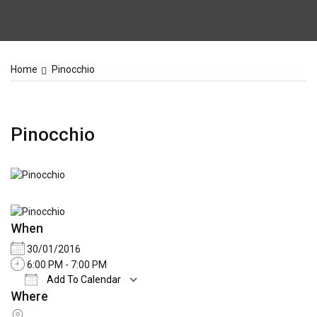
Home
Pinocchio
Pinocchio
When
30/01/2016
6:00 PM - 7:00 PM
Add To Calendar
Where
Download ICS
Google Calendar
iCale