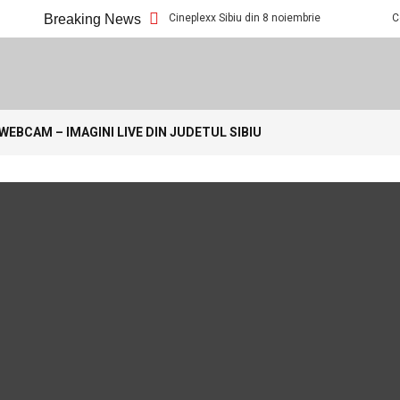
Ce filme noi vedem la Cineplexx Sibiu din 8 noiembrie
Breaking News
Ce filme 
.com
WEBCAM – IMAGINI LIVE DIN JUDETUL SIBIU