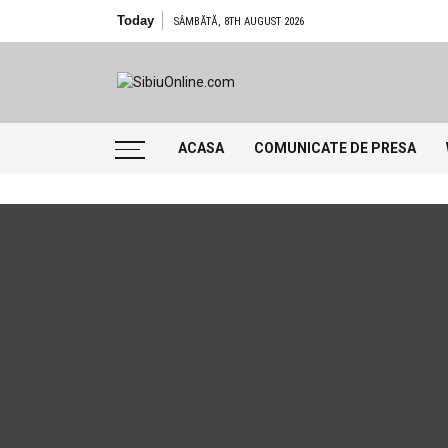
Skip
Today
SÂMBĂTĂ, 8TH AUGUST 2026
to
content
SibiuOnline
… locatii si evenimente din Sibiu!!!
ACASA
COMUNICATE DE PRESA