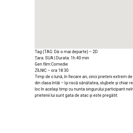
Tag (TAG: Dă-o mai departe) – 2D
Țara: SUA | Durata: 1h 40 min
Gen film:Comedie
ZILNIC – ora 18:30
Timp de o lună, în fiecare an, cinci prieteni extrem de 
din clasa întâi – îşi riscă sănătatea, slujbele şi chiar 
loc în acelaşi timp cu nunta singurului participant neî
prietenii lui sunt gata de atac şi este pregătit.