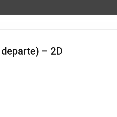
 departe) – 2D
iCalendar
Office 365
Out