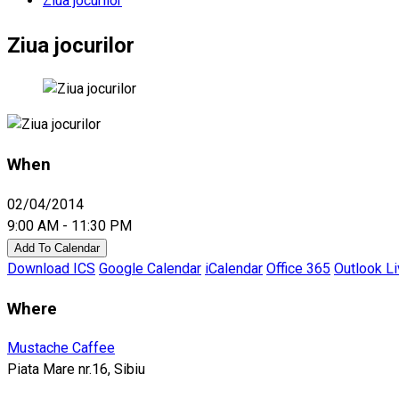
Ziua jocurilor
Ziua jocurilor
When
02/04/2014
9:00 AM - 11:30 PM
Add To Calendar
Download ICS
Google Calendar
iCalendar
Office 365
Outlook L
Where
Mustache Caffee
Piata Mare nr.16, Sibiu