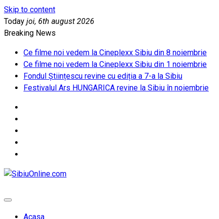
Skip to content
Today
joi, 6th august 2026
Breaking News
Ce filme noi vedem la Cineplexx Sibiu din 8 noiembrie
Ce filme noi vedem la Cineplexx Sibiu din 1 noiembrie
Fondul Științescu revine cu ediția a 7-a la Sibiu
Festivalul Ars HUNGARICA revine la Sibiu în noiembrie
SibiuOnline.com
… locatii si evenimente din Sibiu!!!
Acasa