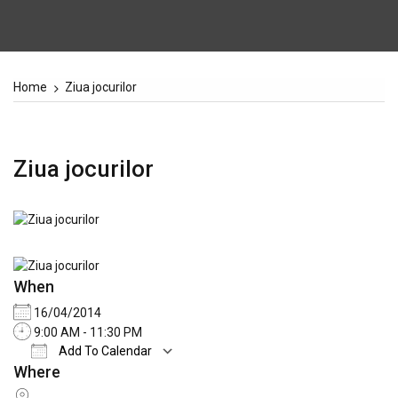
Home
Ziua jocurilor
Ziua jocurilor
When
16/04/2014
9:00 AM - 11:30 PM
Add To Calendar
Where
Download ICS
Google Calendar
iCale