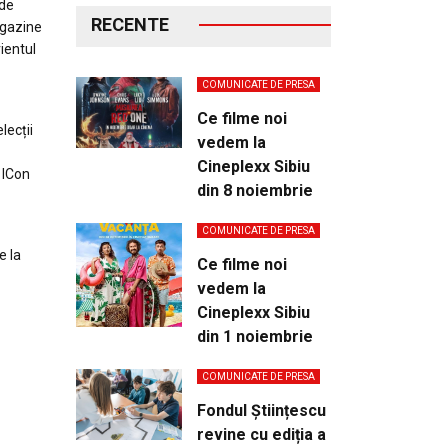
nde
RECENTE
agazine
ientul
COMUNICATE DE PRESA
Ce filme noi
lecții
vedem la
Cineplexx Sibiu
i ICon
din 8 noiembrie
COMUNICATE DE PRESA
e la
Ce filme noi
vedem la
Cineplexx Sibiu
din 1 noiembrie
COMUNICATE DE PRESA
Fondul Științescu
revine cu ediția a