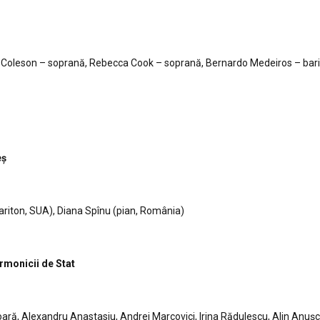
Coleson – soprană, Rebecca Cook – soprană, Bernardo Medeiros – bari
eș
riton, SUA), Diana Spînu (pian, România)
larmonicii de Stat
oară, Alexandru Anastasiu, Andrei Marcovici, Irina Rădulescu, Alin Anușc