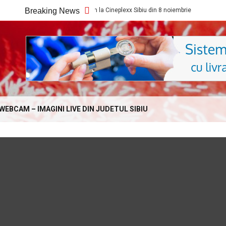
Ce filme noi vedem la Cineplexx Sibiu din 8 noiembrie
Breaking News
Ce filme noi
Online.com
WEBCAM – IMAGINI LIVE DIN JUDETUL SIBIU