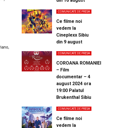
din 16 august
COMUNICATE DE PRESA
Ce filme noi
vedem la
Cineplexx Sibiu
din 9 august
Piano,
COMUNICATE DE PRESA
COROANA ROMANIEI
– Film
documentar – 4
august 2024 ora
19:00 Palatul
Brukenthal Sibiu
COMUNICATE DE PRESA
Ce filme noi
vedem la