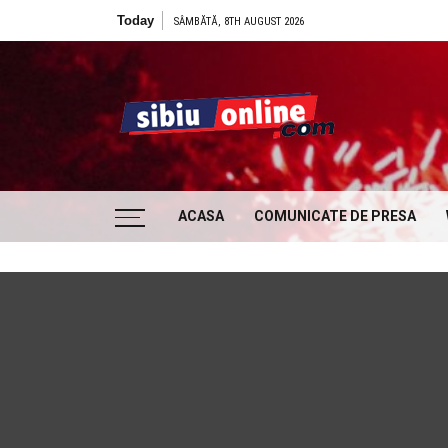
Skip to content
Today
SÂMBĂTĂ, 8TH AUGUST 2026
Sibiu
… locatii si evenimente din Sibiu!!!
ACASA
COMUNICATE DE PRESA