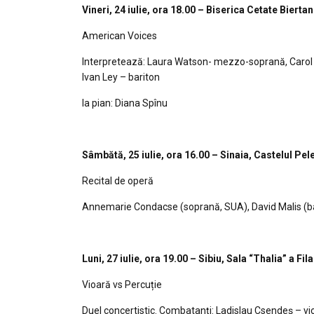
Vineri, 24 iulie, ora 18.00 – Biserica Cetate Biertan
American Voices
Interpretează: Laura Watson- mezzo-soprană, Carol 
Ivan Ley – bariton
la pian: Diana Spînu
Sâmbătă, 25 iulie, ora 16.00 – Sinaia, Castelul Pel
Recital de operă
Annemarie Condacse (soprană, SUA), David Malis (ba
Luni, 27 iulie, ora 19.00 – Sibiu, Sala “Thalia” a Fi
Vioară vs Percuție
Duel concertistic. Combatanți: Ladislau Csendeș – vi