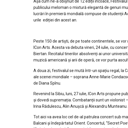
Așa cum ne-a obișnuit de 12 ediții încoace, Festivalul 
publicului meloman o mixtură elegantă de genuri muzic
lucrări în premieră mondială compuse de studenții Ac
urile ediției din acest an.
Peste 150 de artişti, de pe toate continentele, se vor re
ICon Arts. Acesta va debuta vineri, 24 iulie, cu concer
Biertan. Recitalul tinerilor absolvenți ai unor univer
muzică americană și arii de operă, ce vor purta ascult
A doua zi, festivalul se mută într-un spațiu regal, la 
ale scenei mondiale – soprana Anne-Marie Condacse ș
de Diana Spînu.
Revenind la Sibiu, luni, 27 iulie, ICon Arts propune publ
și dovedi supremația. Combatanții sunt un violonist –
Irina Rădulescu, Alin Anușcă și Alexandru Munteanu.
Tot aici va avea loc cel de-al patrulea concert sub mar
Balcani și îndepărtatul Orient. Concertul, “Secret Poe