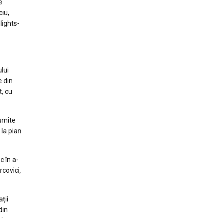
e
ciu,
lights-
ului
e din
t, cu
numite
la pian
c în a-
covici,
ții
din