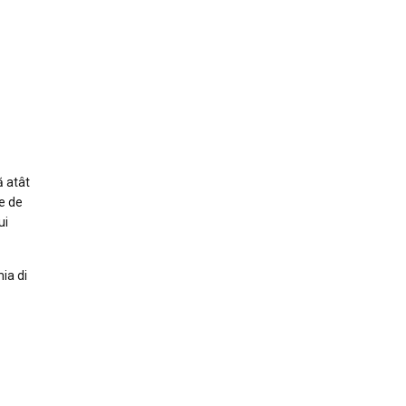
ă atât
te de
ui
ia di