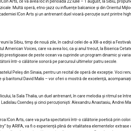
ICon Arts, ce va avea loc în perioada 22 iulie – 1 august, la Sibiu, propun
ale. Multă operă, etno-jazz cu influențe balcanice și din Orientul Mijlo
ademiei ICon Arts și un antrenant duel vioară-percuție sunt printre high
uni la Sibiu, timp de nouă zile, în cadrul celei de-a XIII-a ediții a Festival
tul American Voices, care va avea loc, ca și anul trecut, la Biserica Cetat
sități prestigioase de peste ocean va cuprinde un program dinamic și varia
ătorii într-o călătorie sonoră pe parcursul ultimelor patru secole.
Castelul Peleș din Sinaia, pentru un recital de operă de excepție. Voci re
i baritonul David Malis – vor oferi o mostră de excelență, acompaniați 
icului, la Sala Thalia, un duel antrenant, în care melodia și ritmul se între
 Ladislau Csendeș și cinci percuționiști: Alexandru Anastasiu, Andrei Mar
ca ICon Arts, care va purta spectatorii într-o călătorie poetică prin colora
try” by ARIFA, va fi o experiență plină de vitalitatea elementelor extrase 