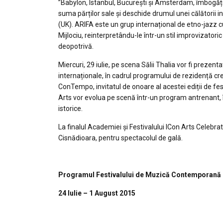
”Babylon, Istanbul, București și Amsterdam, îmbogăți
suma părților sale și deschide drumul unei călătorii i
(UK). ARIFA este un grup internațional de etno-jazz cu
Mijlociu, reinterpretându-le într-un stil improvizatoric
deopotrivă.
Miercuri, 29 iulie, pe scena Sălii Thalia vor fi prezent
internaționale, în cadrul programului de rezidență cre
ConTempo, invitatul de onoare al acestei ediții de fest
Arts vor evolua pe scenă într-un program antrenant, î
istorice.
La finalul Academiei și Festivalului ICon Arts Celebrates
Cisnădioara, pentru spectacolul de gală.
Programul Festivalului de Muzică Contemporană IC
24 Iulie – 1 August 2015