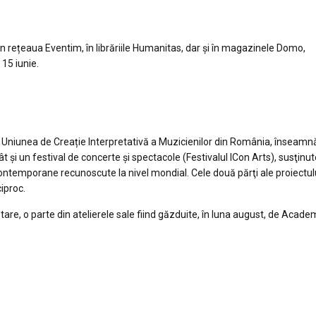
 prin rețeaua Eventim, în librăriile Humanitas, dar și în magazinele Domo,
15 iunie.
 Uniunea de Creație Interpretativă a Muzicienilor din România, înseamn
t şi un festival de concerte şi spectacole (Festivalul ICon Arts), susţinu
contemporane recunoscute la nivel mondial. Cele două părţi ale proiectul
iproc.
are, o parte din atelierele sale fiind găzduite, în luna august, de Academ