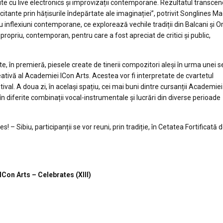
te cu live electronics și improvizații contemporane. Rezultatul transce
ncitante prin hățisurile îndepărtate ale imaginației”, potrivit Songlines M
 inflexiuni contemporane, ce explorează vechile tradiții din Balcani și Or
 propriu, contemporan, pentru care a fost apreciat de critici și public,
ate, în premieră, piesele create de tinerii compozitori aleși în urma unei se
ativă al Academiei ICon Arts. Acestea vor fi interpretate de cvartetul
ival. A doua zi, în același spațiu, cei mai buni dintre cursanții Academie
n diferite combinații vocal-instrumentale și lucrări din diverse perioade
! – Sibiu, participanții se vor reuni, prin tradiție, în Cetatea Fortificată d
on Arts – Celebrates (XIII)