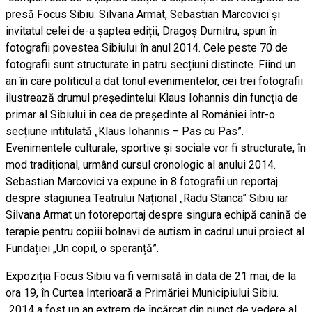
presă Focus Sibiu. Silvana Armat, Sebastian Marcovici și
invitatul celei de-a șaptea ediții, Dragoș Dumitru, spun în
fotografii povestea Sibiului în anul 2014. Cele peste 70 de
fotografii sunt structurate în patru secțiuni distincte. Fiind un
an în care politicul a dat tonul evenimentelor, cei trei fotografii
ilustrează drumul președintelui Klaus Iohannis din funcția de
primar al Sibiului în cea de președinte al României într-o
secțiune intitulată „Klaus Iohannis – Pas cu Pas”.
Evenimentele culturale, sportive și sociale vor fi structurate, în
mod tradițional, urmând cursul cronologic al anului 2014.
Sebastian Marcovici va expune în 8 fotografii un reportaj
despre stagiunea Teatrului Național „Radu Stanca” Sibiu iar
Silvana Armat un fotoreportaj despre singura echipă canină de
terapie pentru copiii bolnavi de autism în cadrul unui proiect al
Fundației „Un copil, o speranță”.
Expoziția Focus Sibiu va fi vernisată în data de 21 mai, de la
ora 19, în Curtea Interioară a Primăriei Municipiului Sibiu.
„2014 a fost un an extrem de încărcat din punct de vedere al