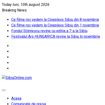
Skip
Today
luni, 10th august 2026
to
Breaking News
content
Ce filme noi vedem la Cineplexx Sibiu din 8 noiembrie
Ce filme noi vedem la Cineplexx Sibiu din 1 noiembrie
Fondul Științescu revine cu ediția a 7-a la Sibiu
Festivalul Ars HUNGARICA revine la Sibiu în noiembrie
SibiuOnline.com
… locatii si evenimente din Sibiu!!!
Acasa
Comunicate de presa