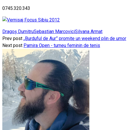
0745.320.343
Dragoș Dumitru
Sebastian Marcovici
Silvana Armat
Prev post
„Burduful de Aur” promite un weekend plin de umor
Next post
Pamira Open - turneu feminin de tenis