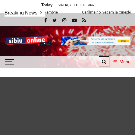
Skip
Today
VINERI, 7TH AUGUST 2026
to
ibiu din 8 noiembrie
Breaking News
Ce filme noi vedem la Cineplexx Sibiu din 1 noi
content
SibiuOnline.com
… locatii si evenimente din
Sibiu!!!
Menu