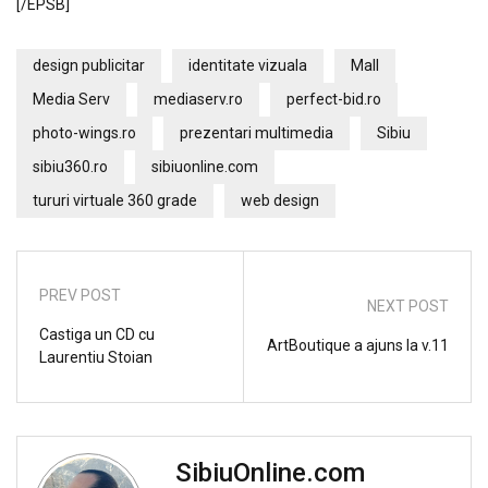
[/EPSB]
design publicitar
identitate vizuala
Mall
Media Serv
mediaserv.ro
perfect-bid.ro
photo-wings.ro
prezentari multimedia
Sibiu
sibiu360.ro
sibiuonline.com
tururi virtuale 360 grade
web design
PREV POST
NEXT POST
Castiga un CD cu
ArtBoutique a ajuns la v.11
Laurentiu Stoian
SibiuOnline.com