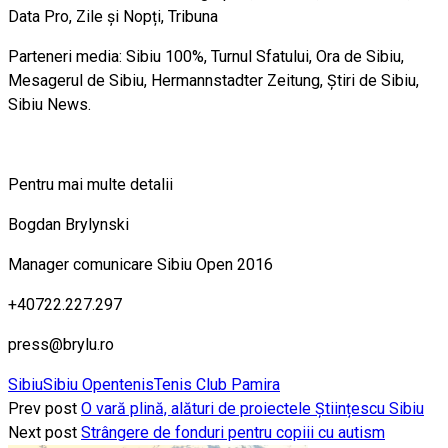
Data Pro, Zile și Nopți, Tribuna
Parteneri media: Sibiu 100%, Turnul Sfatului, Ora de Sibiu,
Mesagerul de Sibiu, Hermannstadter Zeitung, Știri de Sibiu,
Sibiu News.
Pentru mai multe detalii
Bogdan Brylynski
Manager comunicare Sibiu Open 2016
+40722.227.297
press@brylu.ro
Sibiu
Sibiu Open
tenis
Tenis Club Pamira
Prev post
O vară plină, alături de proiectele Științescu Sibiu
Next post
Strângere de fonduri pentru copiii cu autism