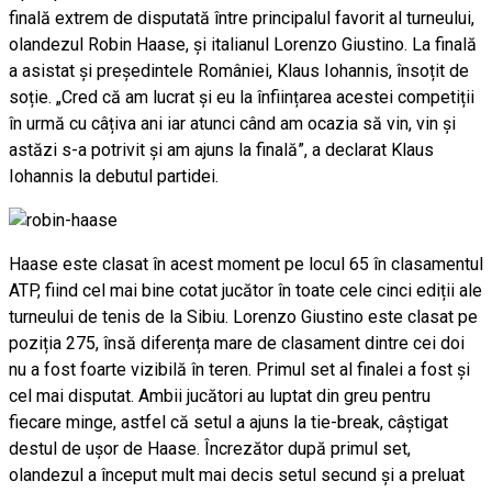
finală extrem de disputată între principalul favorit al turneului,
olandezul Robin Haase, și italianul Lorenzo Giustino. La finală
a asistat și președintele României, Klaus Iohannis, însoțit de
soție. „Cred că am lucrat și eu la înființarea acestei competiții
în urmă cu câțiva ani iar atunci când am ocazia să vin, vin și
astăzi s-a potrivit și am ajuns la finală”, a declarat Klaus
Iohannis la debutul partidei.
Haase este clasat în acest moment pe locul 65 în clasamentul
ATP, fiind cel mai bine cotat jucător în toate cele cinci ediții ale
turneului de tenis de la Sibiu. Lorenzo Giustino este clasat pe
poziția 275, însă diferența mare de clasament dintre cei doi
nu a fost foarte vizibilă în teren. Primul set al finalei a fost și
cel mai disputat. Ambii jucători au luptat din greu pentru
fiecare minge, astfel că setul a ajuns la tie-break, câștigat
destul de ușor de Haase. Încrezător după primul set,
olandezul a început mult mai decis setul secund și a preluat