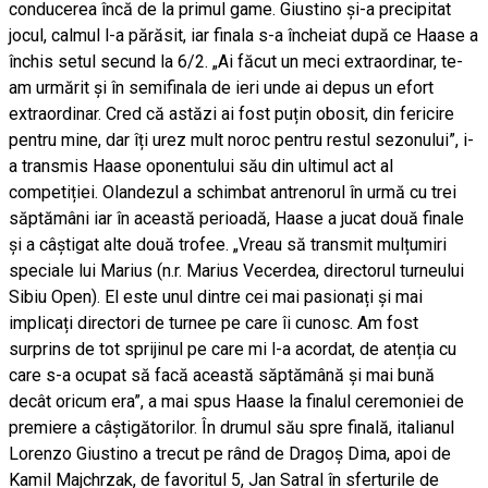
conducerea încă de la primul game. Giustino și-a precipitat
jocul, calmul l-a părăsit, iar finala s-a încheiat după ce Haase a
închis setul secund la 6/2. „Ai făcut un meci extraordinar, te-
am urmărit și în semifinala de ieri unde ai depus un efort
extraordinar. Cred că astăzi ai fost puțin obosit, din fericire
pentru mine, dar îți urez mult noroc pentru restul sezonului”, i-
a transmis Haase oponentului său din ultimul act al
competiției. Olandezul a schimbat antrenorul în urmă cu trei
săptămâni iar în această perioadă, Haase a jucat două finale
și a câștigat alte două trofee. „Vreau să transmit mulțumiri
speciale lui Marius (n.r. Marius Vecerdea, directorul turneului
Sibiu Open). El este unul dintre cei mai pasionați și mai
implicați directori de turnee pe care îi cunosc. Am fost
surprins de tot sprijinul pe care mi l-a acordat, de atenția cu
care s-a ocupat să facă această săptămână și mai bună
decât oricum era”, a mai spus Haase la finalul ceremoniei de
premiere a câștigătorilor. În drumul său spre finală, italianul
Lorenzo Giustino a trecut pe rând de Dragoș Dima, apoi de
Kamil Majchrzak, de favoritul 5, Jan Satral în sferturile de