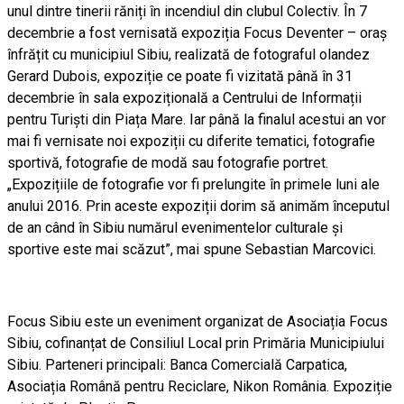
unul dintre tinerii răniți în incendiul din clubul Colectiv. În 7
decembrie a fost vernisată expoziția Focus Deventer – oraș
înfrățit cu municipiul Sibiu, realizată de fotograful olandez
Gerard Dubois, expoziție ce poate fi vizitată până în 31
decembrie în sala expozițională a Centrului de Informații
pentru Turiști din Piața Mare. Iar până la finalul acestui an vor
mai fi vernisate noi expoziții cu diferite tematici, fotografie
sportivă, fotografie de modă sau fotografie portret.
„Expozițiile de fotografie vor fi prelungite în primele luni ale
anului 2016. Prin aceste expoziții dorim să animăm începutul
de an când în Sibiu numărul evenimentelor culturale și
sportive este mai scăzut”, mai spune Sebastian Marcovici.
Focus Sibiu este un eveniment organizat de Asociația Focus
Sibiu, cofinanțat de Consiliul Local prin Primăria Municipiului
Sibiu. Parteneri principali: Banca Comercială Carpatica,
Asociația Română pentru Reciclare, Nikon România. Expoziție