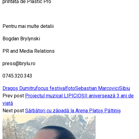
printată de Plastic Pro
Pentru mai multe detalii
Bogdan Brylynski
PR and Media Relations
press@brylu.ro
0745.320.343
Dragoș Dumitru
focus festival
foto
Sebastian Marcovici
Sibiu
Prev post
Proiectul muzical LIPICIOȘII aniversează 3 ani de
viață
Next post
Sărbători cu zăpadă la Arena Platoș Păltiniș