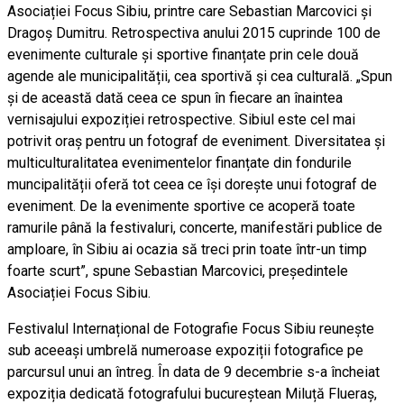
Asociației Focus Sibiu, printre care Sebastian Marcovici și
Dragoș Dumitru. Retrospectiva anului 2015 cuprinde 100 de
evenimente culturale și sportive finanțate prin cele două
agende ale municipalității, cea sportivă și cea culturală. „Spun
și de această dată ceea ce spun în fiecare an înaintea
vernisajului expoziției retrospective. Sibiul este cel mai
potrivit oraș pentru un fotograf de eveniment. Diversitatea și
multiculturalitatea evenimentelor finanțate din fondurile
muncipalității oferă tot ceea ce își dorește unui fotograf de
eveniment. De la evenimente sportive ce acoperă toate
ramurile până la festivaluri, concerte, manifestări publice de
amploare, în Sibiu ai ocazia să treci prin toate într-un timp
foarte scurt”, spune Sebastian Marcovici, președintele
Asociației Focus Sibiu.
Festivalul Internațional de Fotografie Focus Sibiu reunește
sub aceeași umbrelă numeroase expoziții fotografice pe
parcursul unui an întreg. În data de 9 decembrie s-a încheiat
expoziția dedicată fotografului bucureștean Miluță Flueraș,