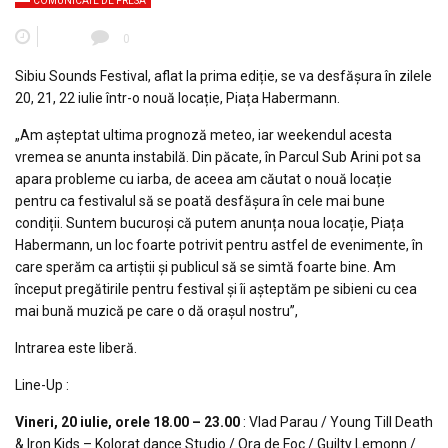
COMUNICATE DE PRESA
0
Sibiu Sounds Festival, aflat la prima ediție, se va desfășura în zilele
20, 21, 22 iulie într-o nouă locație, Piața Habermann.
„Am așteptat ultima prognoză meteo, iar weekendul acesta
vremea se anunta instabilă. Din păcate, în Parcul Sub Arini pot sa
apara probleme cu iarba, de aceea am căutat o nouă locație
pentru ca festivalul să se poată desfășura în cele mai bune
condiții. Suntem bucuroși că putem anunța noua locație, Piața
Habermann, un loc foarte potrivit pentru astfel de evenimente, în
care sperăm ca artiștii și publicul să se simtă foarte bine. Am
început pregătirile pentru festival și îi așteptăm pe sibieni cu cea
mai bună muzică pe care o dă orașul nostru”,
Intrarea este liberă.
Line-Up :
Vineri, 20 iulie, orele 18.00 – 23.00
: Vlad Parau / Young Till Death
& Iron Kids – Kolorat dance Studio / Ora de Foc / Guilty Lemonn /