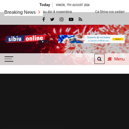
Skip
Today
VINERI, 7TH AUGUST 2026
to
lexx Sibiu din 8 noiembrie
Breaking News
Ce filme noi vedem la Cineplexx Sibiu din
content
SibiuOnline.com
… locatii si evenimente din
Sibiu!!!
Menu