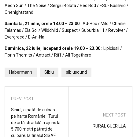
Aeon Sun / The Noise / Sergiu Bolota / Red Rod / ESU- Basilivio /
Onenightstand
Sambata, 21 iulie, orele 18.00 – 23.00 :
Ad-Hoc / Milo / Charlie
Falamas / Ela Sol / Wildchild / Suspect / Suburbia 11 / Revolver /
Evergreed / E-An-Na
Duminica, 22 iulie, incepand orele 19.00 – 23.00 :
Lipiciosii /
Florin Thomits / Antract / Riff / All Togethere
Habermann
Sibiu
sibiusound
PREV POST
Sibiul, o pată de culoare
NEXT POST
pe harta României. Turul
de artă stradală a ajuns la
RURAL GUERILLA
5.700 metri pătrați de
culoare, la finalul SISAF