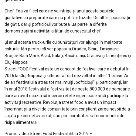
Chef Foa va fi cel care ne va intriga și anul acesta papilele
gustative cu preparate care nu pot fi refuzate. De altfel, pasionații
de gătit, dar și pofticioșii vor putea lua parte la diferite
demonstrații și activități alături de cunoscutul chef.
Și anul acesta truck-urile cu bunătățuri vor ajunge în mai toate
colțurile tări pentru că vor poposi la:Oradea, Sibiu, Timișoara,
Brașov, Baia Mare, Arad, Galați, Bacău, Iași, Craiova și bineînțeles și
Cluj-Napoca.
Street FOOD Festival este un concept de festival care a debutat în
2016 la Cluj-Napoca şi ulterior a fost dezvoltat în alte 11 oraşe. An
de an festivalul a atras tot mai mulți „pofticioși” și participanți, iar
în anul 2018 festivalul a fost vizitat de peste 800.000 de persoane
care au avut ocazia să încerce rețete ingenioase și să participe la
activităţi recreative. Revoluţia street food a avut un impact
însemnat şi la nivel de comunitate prin conştientizarea nevoii de a-
i ajuta pe cei defavorizaţi sau prin combaterea fenomenului de
risipă alimentară.
Promo video Street Food Festival Sibiu 2019 –