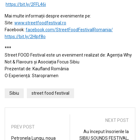
https://bit.ly/2FFL46i
Mai multe informații despre evenimente pe:
Site:
www.streetfoodfestival.
ro
Facebook:
facebook.com/
StreetFoodFestivalRomania/
https://bit.
ly/2HIpf8o
***
Street FOOD Festival este un eveniment realizat de: Agenția Why
Not & Flavours și Asociația Focus Sibiu
Prezentat de: Kaufland România
O Experiență: Staropramen
Sibiu
street food festival
NEXT POST
PREV POST
Au început înscrierile la
Petronela Lungu, noua
SIBIU SOUNDS FESTIVAL,