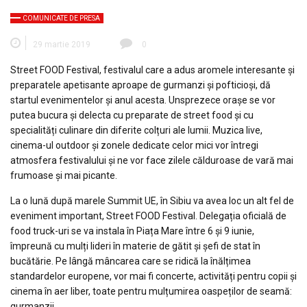
COMUNICATE DE PRESA
29 martie 2019
0
Street FOOD Festival, festivalul care a adus aromele interesante și
preparatele apetisante aproape de gurmanzi și pofticioși, dă
startul evenimentelor și anul acesta. Unsprezece orașe se vor
putea bucura și delecta cu preparate de street food și cu
specialități culinare din diferite colțuri ale lumii. Muzica live,
cinema-ul outdoor și zonele dedicate celor mici vor întregi
atmosfera festivalului și ne vor face zilele călduroase de vară mai
frumoase și mai picante.
La o lună după marele Summit UE, în Sibiu va avea loc un alt fel de
eveniment important, Street FOOD Festival. Delegația oficială de
food truck-uri se va instala în Piața Mare între 6 și 9 iunie,
împreună cu mulți lideri în materie de gătit și șefi de stat în
bucătărie. Pe lângă mâncarea care se ridică la înălțimea
standardelor europene, vor mai fi concerte, activități pentru copii și
cinema în aer liber, toate pentru mulțumirea oaspeților de seamă:
gurmanzii.