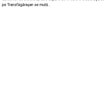
pe Transfăgărașan se mută…