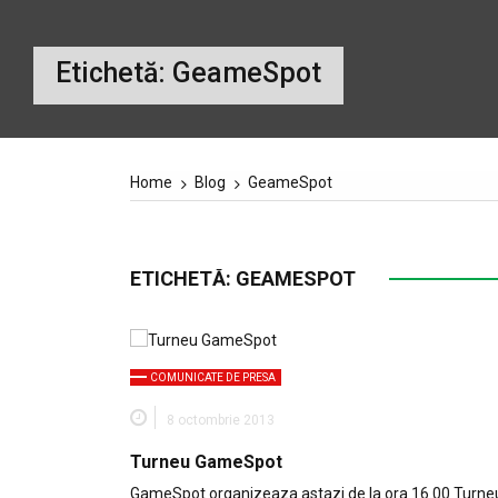
Etichetă:
GeameSpot
Home
Blog
GeameSpot
ETICHETĂ:
GEAMESPOT
COMUNICATE DE PRESA
8 octombrie 2013
Turneu GameSpot
GameSpot organizeaza astazi de la ora 16.00 Turne