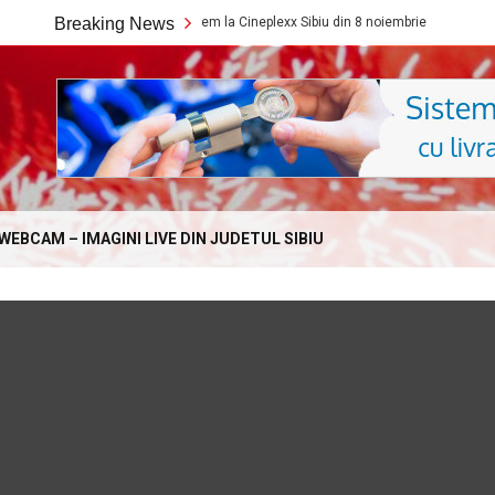
Ce filme noi vedem la Cineplexx Sibiu din 8 noiembrie
Breaking News
Ce film
Online.com
WEBCAM – IMAGINI LIVE DIN JUDETUL SIBIU