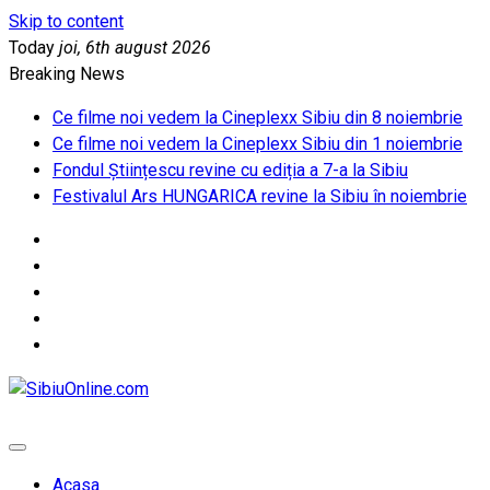
Skip to content
Today
joi, 6th august 2026
Breaking News
Ce filme noi vedem la Cineplexx Sibiu din 8 noiembrie
Ce filme noi vedem la Cineplexx Sibiu din 1 noiembrie
Fondul Științescu revine cu ediția a 7-a la Sibiu
Festivalul Ars HUNGARICA revine la Sibiu în noiembrie
SibiuOnline.com
… locatii si evenimente din Sibiu!!!
Acasa