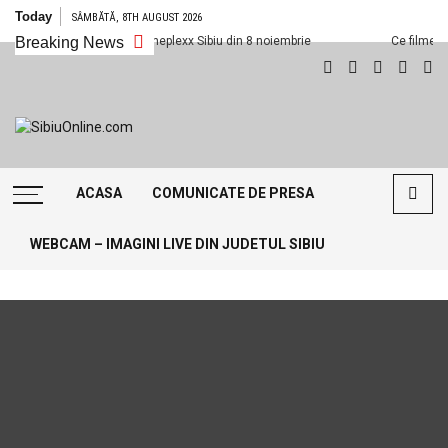
Skip
Today
SÂMBĂTĂ, 8TH AUGUST 2026
to
Ce filme noi vedem la Cineplexx Sibiu din 8 noiembrie
Breaking News
Ce filme noi v
content
SibiuOnline.com
… locatii si evenimente din
Sibiu!!!
ACASA
COMUNICATE DE PRESA
WEBCAM – IMAGINI LIVE DIN JUDETUL SIBIU