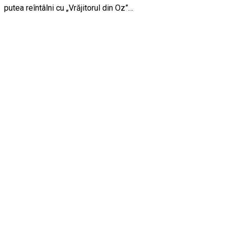
putea reîntâlni cu „Vrăjitorul din Oz”…