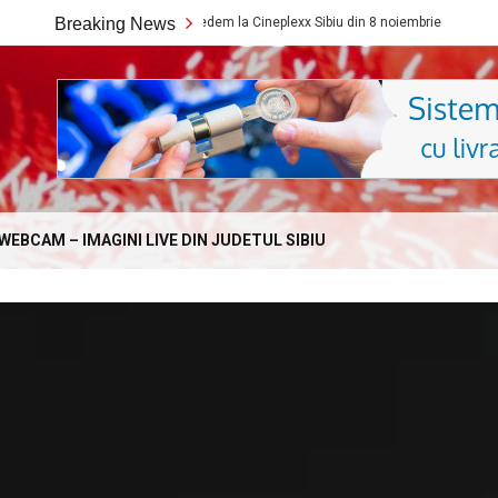
Ce filme noi vedem la Cineplexx Sibiu din 8 noiembrie
Breaking News
Ce fi
Online.com
WEBCAM – IMAGINI LIVE DIN JUDETUL SIBIU