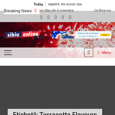
Skip to content
Today
SÂMBĂTĂ, 8TH AUGUST 2026
dem la Cineplexx Sibiu din 8 noiembrie
Breaking News
Ce filme noi vedem la Cineple
SibiuOnline.com
… locatii si evenimente din
Sibiu!!!
Menu
Etichetă:
Terracotta Flavours