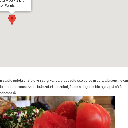
ata Huet - Sibiu
ew Events
 din satele județului Sibiu vin să-și vândă produsele ecologice în curtea bisericii eva
e, produse conservate, brânzeturi, mezeluri, fructe și legume bio așteaptă să fie
 sănătoasă.