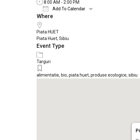
8:00 AM - 2:00 PM
Add To Calendar
Where
Download ICS
Google Calendar
Piata HUET
Piata Huet, Sibiu
Event Type
Targuri
alimentatie
,
bio
,
piata huet
,
produse ecologice
,
sibiu
P