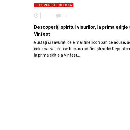
COMUNICATE DE PRESA
0
Descoperiți spiritul vinurilor, la prima ediție 
Vinfest
Gustați și savurați cele mai fine licori bahice aduse, 
cele mai valoroase beciuri românești și din Republic
la prima ediție a Vinfest,…