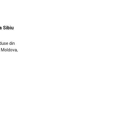
a Sibiu
aduse din
a Moldova,