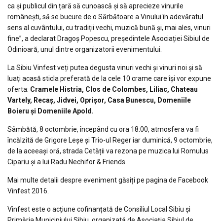
ca și publicul din țară să cunoască și să aprecieze vinurile
românești, să se bucure de o Sărbătoare a Vinului în adevăratul
sens al cuvântului, cu tradiții vechi, muzică bună și, mai ales, vinuri
fine”, a declarat Dragoș Popescu, președintele Asociației Sibiul de
Odinioară, unul dintre organizatorii evenimentului.
La Sibiu Vinfest veți putea degusta vinuri vechi și vinuri noi și să
luați acasă sticla preferată de la cele 10 crame care își vor expune
oferta:
Cramele Histria, Clos de Colombes, Liliac, Chateau
Vartely, Recaș, Jidvei, Oprișor, Casa Bunescu, Domeniile
Boieru și Domeniile Apold.
Sâmbătă, 8 octombrie, începând cu ora 18:00, atmosfera va fi
încălzită de Grigore Leșe și Trio-ul Reger iar duminică, 9 octombrie,
de la aceeași oră, strada Cetății va rezona pe muzica lui Romulus
Cipariu și a lui Radu Nechifor & Friends.
Mai multe detalii despre eveniment găsiți pe pagina de Facebook
Vinfest 2016.
Vinfest este o acțiune cofinanțată de Consiliul Local Sibiu și
Primăria Municipiului Sibiu, organizată de Asociația Sibiul de