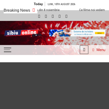
Skip to content
Today
LUNI, 10TH AUGUST 2026
exx Sibiu din 8 noiembrie
Breaking News
Ce filme noi vedem la Cineplexx Sibiu din
SibiuOnline.com
… locatii si evenimente din
Sibiu!!!
Menu