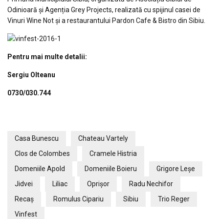
Odinioară și Agenția Grey Projects, realizată cu spijinul casei de
Vinuri Wine Not și a restaurantului Pardon Cafe & Bistro din Sibiu.
Pentru mai multe detalii:
Sergiu Olteanu
0730/030.744
Casa Bunescu
Chateau Vartely
Clos de Colombes
Cramele Histria
Domeniile Apold
Domeniile Boieru
Grigore Leșe
Jidvei
Liliac
Oprișor
Radu Nechifor
Recaș
Romulus Cipariu
Sibiu
Trio Reger
Vinfest