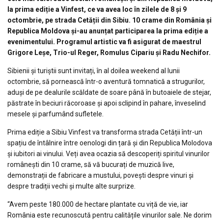
la prima ediție a Vinfest, ce va avea loc în zilele de 8 și 9
octombrie, pe strada Cetății din Sibiu. 10 crame din România și
Republica Moldova și-au anunțat participarea la prima ediție a
evenimentului. Programul artistic va fi asigurat de maestrul
Grigore Leșe, Trio-ul Reger, Romulus Cipariu și Radu Nechifor.
Sibienii și turiștii sunt invitați, în al doilea weekend al lunii
octombrie, să pornească într-o aventură tomnatică a strugurilor,
aduși de pe dealurile scăldate de soare până în butoaiele de stejar,
păstrate în beciuri răcoroase și apoi sclipind în pahare, înveselind
mesele și parfumând sufletele.
Prima ediție a Sibiu Vinfest va transforma strada Cetății într-un
spațiu de întâlnire între oenologi din țară și din Republica Molodova
și iubitori ai vinului. Veți avea ocazia să descoperiți spiritul vinurilor
românești din 10 crame, să vă bucurați de muzică live,
demonstrații de fabricare a mustului, povești despre vinuri și
despre tradiții vechi și multe alte surprize.
“Avem peste 180.000 de hectare plantate cu viță de vie, iar
România este recunoscută pentru calitățile vinurilor sale. Ne dorim