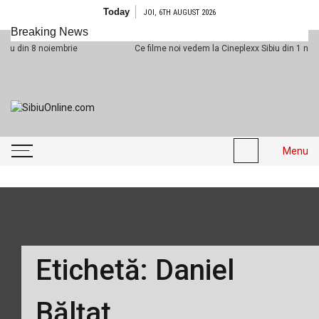
Skip to content
Today
JOI, 6TH AUGUST 2026
Breaking News
n 8 noiembrie
Ce filme noi vedem la Cineplexx Sibiu din 1 noiembrie
SibiuOnline.com
… locatii si evenimente din
Sibiu!!!
Menu
Etichetă:
Daniel
Bălțat