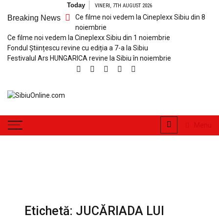
Skip
Today
VINERI, 7TH AUGUST 2026
to
Ce filme noi vedem la Cineplexx Sibiu din 8
Breaking News
content
noiembrie
Ce filme noi vedem la Cineplexx Sibiu din 1 noiembrie
Fondul Științescu revine cu ediția a 7-a la Sibiu
Festivalul Ars HUNGARICA revine la Sibiu în noiembrie
SibiuOnline.com
… locatii si evenimente din
Sibiu!!!
Menu
Etichetă:
JUCĂRIADA LUI