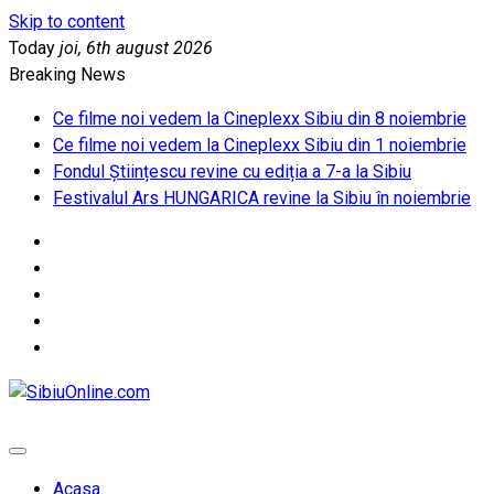
Skip to content
Today
joi, 6th august 2026
Breaking News
Ce filme noi vedem la Cineplexx Sibiu din 8 noiembrie
Ce filme noi vedem la Cineplexx Sibiu din 1 noiembrie
Fondul Științescu revine cu ediția a 7-a la Sibiu
Festivalul Ars HUNGARICA revine la Sibiu în noiembrie
SibiuOnline.com
… locatii si evenimente din Sibiu!!!
Acasa