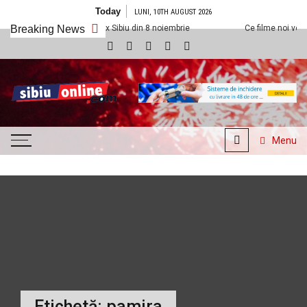
Skip to content
Today
LUNI, 10TH AUGUST 2026
em la Cineplexx Sibiu din 8 noiembrie
Breaking News
Ce filme noi vedem la Cineplex
SibiuOnline.com
… locatii si evenimente din
Sibiu!!!
Menu
Etichetă:
pamira