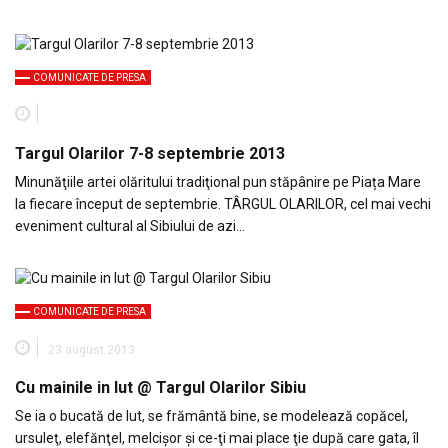
COMUNICATE DE PRESA
Targul Olarilor 7-8 septembrie 2013
Minunăţiile artei olăritului tradiţional pun stăpânire pe Piața Mare
la fiecare început de septembrie. TÂRGUL OLARILOR, cel mai vechi
eveniment cultural al Sibiului de azi…
COMUNICATE DE PRESA
23 august 2013
Cu mainile in lut @ Targul Olarilor Sibiu
Se ia o bucată de lut, se frământă bine, se modelează copăcel,
ursuleţ, elefănţel, melcişor şi ce-ţi mai place ţie după care gata, îl