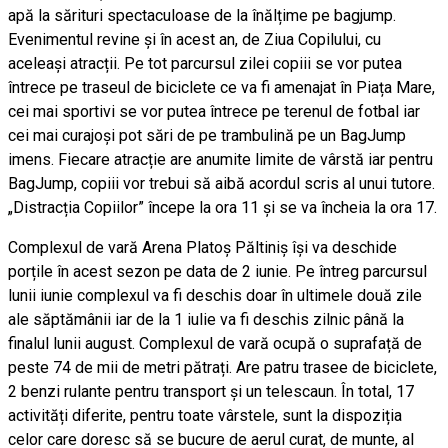
apă la sărituri spectaculoase de la înălțime pe bagjump.
Evenimentul revine și în acest an, de Ziua Copilului, cu
aceleași atracții. Pe tot parcursul zilei copiii se vor putea
întrece pe traseul de biciclete ce va fi amenajat în Piața Mare,
cei mai sportivi se vor putea întrece pe terenul de fotbal iar
cei mai curajoși pot sări de pe trambulină pe un BagJump
imens. Fiecare atracție are anumite limite de vârstă iar pentru
BagJump, copiii vor trebui să aibă acordul scris al unui tutore.
„Distracția Copiilor” începe la ora 11 și se va încheia la ora 17.
Complexul de vară Arena Platoș Păltiniș își va deschide
porțile în acest sezon pe data de 2 iunie. Pe întreg parcursul
lunii iunie complexul va fi deschis doar în ultimele două zile
ale săptămânii iar de la 1 iulie va fi deschis zilnic până la
finalul lunii august. Complexul de vară ocupă o suprafață de
peste 74 de mii de metri pătrați. Are patru trasee de biciclete,
2 benzi rulante pentru transport și un telescaun. În total, 17
activități diferite, pentru toate vârstele, sunt la dispoziția
celor care doresc să se bucure de aerul curat, de munte, al