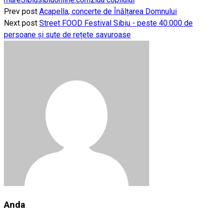
Prev post
Acapella, concerte de Înălțarea Domnului
Next post
Street FOOD Festival Sibiu - peste 40.000 de
persoane și sute de rețete savuroase
Anda