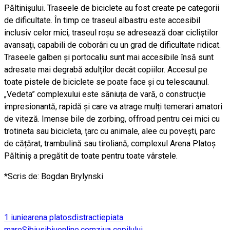
Păltinișului. Traseele de biciclete au fost create pe categorii
de dificultate. În timp ce traseul albastru este accesibil
inclusiv celor mici, traseul roșu se adresează doar cicliștilor
avansați, capabili de coborâri cu un grad de dificultate ridicat.
Traseele galben și portocaliu sunt mai accesibile însă sunt
adresate mai degrabă adulților decât copiilor. Accesul pe
toate pistele de biciclete se poate face și cu telescaunul.
„Vedeta” complexului este săniuța de vară, o construcție
impresionantă, rapidă și care va atrage mulți temerari amatori
de viteză. Imense bile de zorbing, offroad pentru cei mici cu
trotineta sau bicicleta, țarc cu animale, alee cu povești, parc
de cățărat, trambulină sau tiroliană, complexul Arena Platoș
Păltiniș a pregătit de toate pentru toate vârstele.
*Scris de: Bogdan Brylynski
1 iunie
arena platos
distractie
piata
mare
Sibiu
sibiuonline.com
ziua copilului