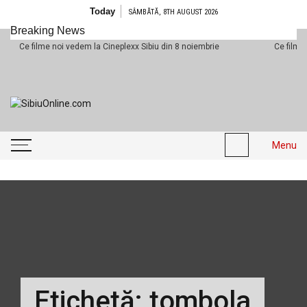
Skip
Today
SÂMBĂTĂ, 8TH AUGUST 2026
to
Breaking News
content
Ce filme noi vedem la Cineplexx Sibiu din 8 noiembrie
Ce filme noi
SibiuOnline.com
… locatii si evenimente din
Sibiu!!!
Menu
Etichetă:
tombola