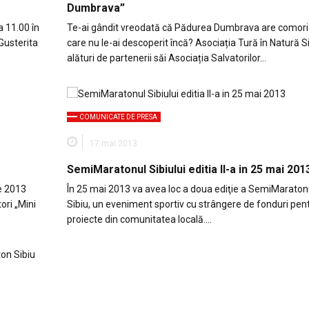
Dumbrava”
 11.00 în
Te-ai gândit vreodată că Pădurea Dumbrava are comori
 Gusterita
care nu le-ai descoperit încă? Asociația Tură în Natură Si
alături de partenerii săi Asociația Salvatorilor…
COMUNICATE DE PRESA
17 mai 2013
SemiMaratonul Sibiului editia II-a in 25 mai 201
ie 2013
În 25 mai 2013 va avea loc a doua ediţie a SemiMaraton
ori „Mini
Sibiu, un eveniment sportiv cu strângere de fonduri pen
proiecte din comunitatea locală….