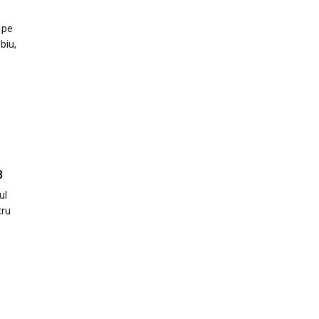
 pe
biu,
3
ul
tru