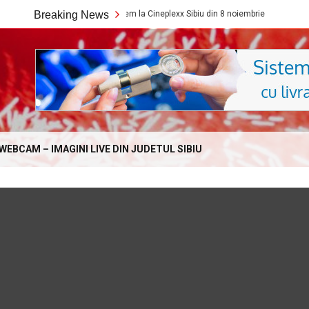
Ce filme noi vedem la Cineplexx Sibiu din 8 noiembrie
Breaking News
Ce film
Online.com
WEBCAM – IMAGINI LIVE DIN JUDETUL SIBIU