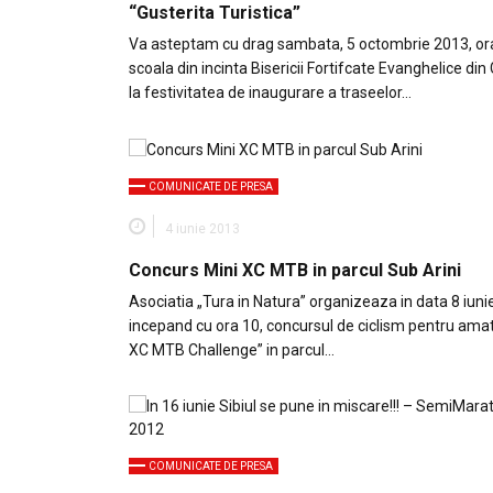
“Gusterita Turistica”
Va asteptam cu drag sambata, 5 octombrie 2013, ora
scoala din incinta Bisericii Fortifcate Evanghelice din
la festivitatea de inaugurare a traseelor…
COMUNICATE DE PRESA
4 iunie 2013
Concurs Mini XC MTB in parcul Sub Arini
Asociatia „Tura in Natura” organizeaza in data 8 iun
incepand cu ora 10, concursul de ciclism pentru amat
XC MTB Challenge” in parcul…
COMUNICATE DE PRESA