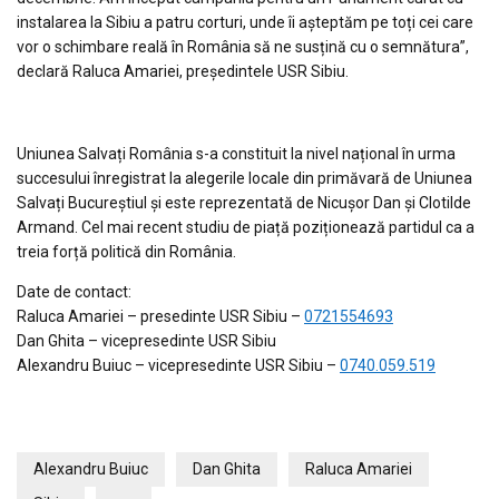
instalarea la Sibiu a patru corturi, unde îi așteptăm pe toți cei care
vor o schimbare reală în România să ne susțină cu o semnătura”,
declară Raluca Amariei, președintele USR Sibiu.
Uniunea Salvați România s-a constituit la nivel național în urma
succesului înregistrat la alegerile locale din primăvară de Uniunea
Salvați Bucureștiul și este reprezentată de Nicușor Dan și Clotilde
Armand. Cel mai recent studiu de piață poziționează partidul ca a
treia forță politică din România.
Date de contact:
Raluca Amariei – presedinte USR Sibiu –
0721554693
Dan Ghita – vicepresedinte USR Sibiu
Alexandru Buiuc – vicepresedinte USR Sibiu –
0740.059.519
Alexandru Buiuc
Dan Ghita
Raluca Amariei