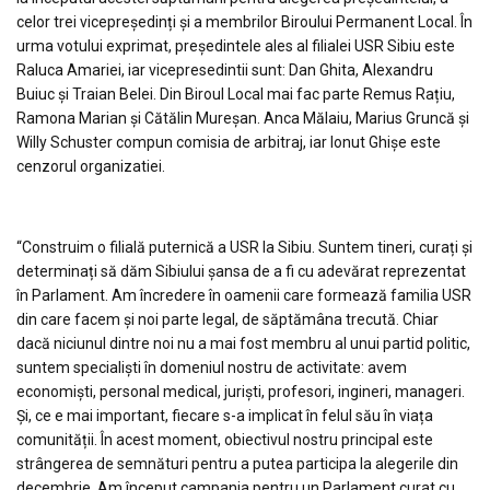
celor trei vicepreședinți și a membrilor Biroului Permanent Local. În
urma votului exprimat, președintele ales al filialei USR Sibiu este
Raluca Amariei, iar vicepresedintii sunt: Dan Ghita, Alexandru
Buiuc și Traian Belei. Din Biroul Local mai fac parte Remus Rațiu,
Ramona Marian și Cătălin Mureșan. Anca Mălaiu, Marius Gruncă și
Willy Schuster compun comisia de arbitraj, iar Ionut Ghișe este
cenzorul organizatiei.
“Construim o filială puternică a USR la Sibiu. Suntem tineri, curați și
determinați să dăm Sibiului șansa de a fi cu adevărat reprezentat
în Parlament. Am încredere în oamenii care formează familia USR
din care facem și noi parte legal, de săptămâna trecută. Chiar
dacă niciunul dintre noi nu a mai fost membru al unui partid politic,
suntem specialiști în domeniul nostru de activitate: avem
economiști, personal medical, juriști, profesori, ingineri, manageri.
Și, ce e mai important, fiecare s-a implicat în felul său în viața
comunității. În acest moment, obiectivul nostru principal este
strângerea de semnături pentru a putea participa la alegerile din
decembrie. Am început campania pentru un Parlament curat cu