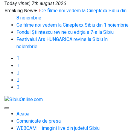
Skip
Today
vineri, 7th august 2026
to
Breaking News
Ce filme noi vedem la Cineplexx Sibiu din
content
8 noiembrie
Ce filme noi vedem la Cineplexx Sibiu din 1 noiembrie
Fondul Științescu revine cu ediția a 7-a la Sibiu
Festivalul Ars HUNGARICA revine la Sibiu în
noiembrie
SibiuOnline.com
… locatii si evenimente
din Sibiu!!!
Acasa
Comunicate de presa
WEBCAM – imagini live din judetul Sibiu