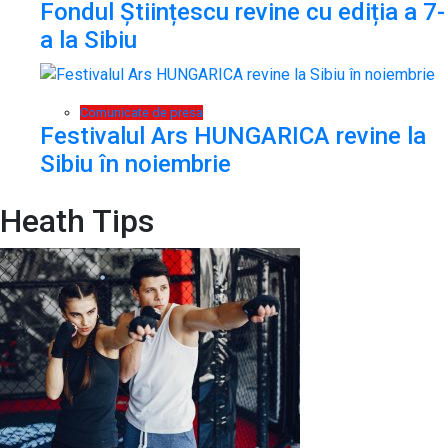
Fondul Științescu revine cu ediția a 7-
a la Sibiu
Comunicate de presa
Festivalul Ars HUNGARICA revine la
Sibiu în noiembrie
Heath Tips