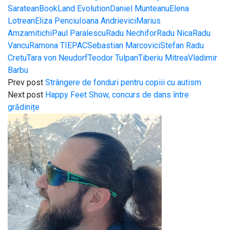
Saratean
BookLand Evolution
Daniel Munteanu
Elena
Lotrean
Eliza Penciu
Ioana Andrievici
Marius
Amza
mitichi
Paul Paralescu
Radu Nechifor
Radu Nica
Radu
Vancu
Ramona TIEPAC
Sebastian Marcovici
Stefan Radu
Cretu
Tara von Neudorf
Teodor Tulpan
Tiberiu Mitrea
Vladimir
Barbu
Prev post
Strângere de fonduri pentru copiii cu autism
Next post
Happy Feet Show, concurs de dans între
grădinițe