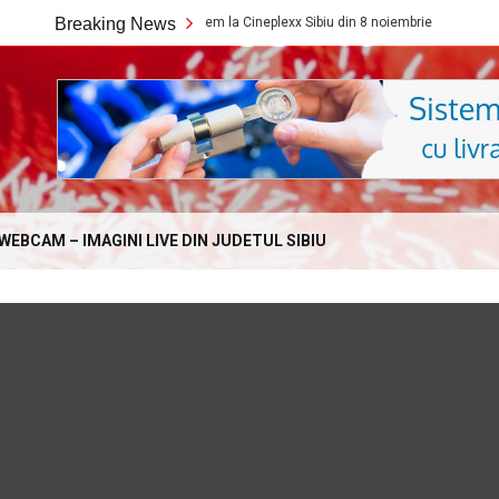
Ce filme noi vedem la Cineplexx Sibiu din 8 noiembrie
Breaking News
Ce film
Online.com
WEBCAM – IMAGINI LIVE DIN JUDETUL SIBIU