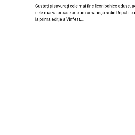
Gustați și savurați cele mai fine licori bahice aduse, 
cele mai valoroase beciuri românești și din Republic
la prima ediție a Vinfest,…