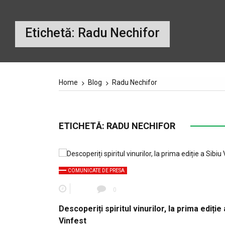
Etichetă:
Radu Nechifor
Home
Blog
Radu Nechifor
ETICHETĂ:
RADU NECHIFOR
COMUNICATE DE PRESA
0
Descoperiți spiritul vinurilor, la prima ediție 
Vinfest